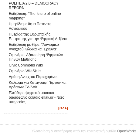
POLITEIA 2.0 – DEMOCRACY
REBORN
Εκδήλωση: "The future of online
mapping"
Ημερίδα με θέμα Πατέντες
Λογισμικού
Ημερίδα της Ευρωπαϊκής
Επιτροπής για την Ψηφιακή Ατζέντα
Εκδήλωση με θέμα: "Λογισμικό
Ανοιχτού Κώδικα και Έρευνα"
Σεμινάριο: Αξιοποίηση Ψηφιακών
Πηγών Μάθησης
Civic Commons Wiki
Σεμινάριο WikiSkills
Δράση Ανοιχτού Περιεχομένου
Κάλεσμα για Καταγραφή Έργων και
Δράσεων ΕΛ/ΛΑΚ
Ελεύθερο ψηφιακό μουσικό
ραδιόφωνο ccradio.ellak.gr - Νέες
υπηρεσίες
[ΟΛΑ]
Υλοποίηση & συντήρηση από την ερευνητική ομάδα
OpenWork