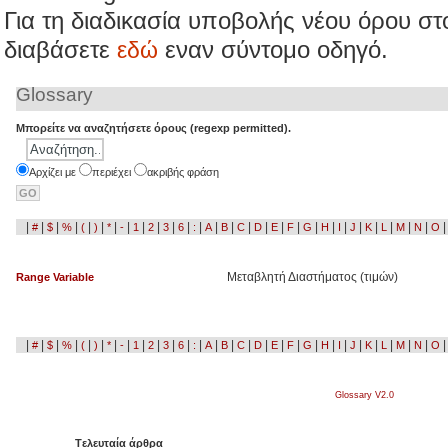
Για τη διαδικασία υποβολής νέου όρου σ
διαβάσετε
εναν σύντομο οδηγό.
εδώ
Glossary
Μπορείτε να αναζητήσετε όρους (regexp permitted).
Aρχίζει με
περιέχει
ακριβής φράση
|
|
|
|
|
|
|
|
|
|
|
|
|
|
|
|
|
|
|
|
|
|
|
|
|
|
|
#
$
%
(
)
*
-
1
2
3
6
:
A
B
C
D
E
F
G
H
I
J
K
L
M
N
O
Μεταβλητή Διαστήματος (τιμών)
Range Variable
|
|
|
|
|
|
|
|
|
|
|
|
|
|
|
|
|
|
|
|
|
|
|
|
|
|
|
#
$
%
(
)
*
-
1
2
3
6
:
A
B
C
D
E
F
G
H
I
J
K
L
M
N
O
Glossary V2.0
Tελευταία άρθρα