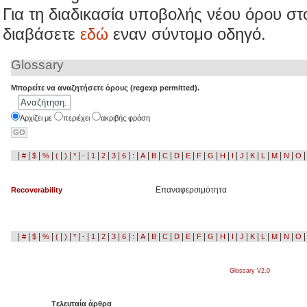
Για τη διαδικασία υποβολής νέου όρου σ
διαβάσετε
εναν σύντομο οδηγό.
εδώ
Glossary
Μπορείτε να αναζητήσετε όρους (regexp permitted).
Aρχίζει με
περιέχει
ακριβής φράση
|
|
|
|
|
|
|
|
|
|
|
|
|
|
|
|
|
|
|
|
|
|
|
|
|
|
|
#
$
%
(
)
*
-
1
2
3
6
:
A
B
C
D
E
F
G
H
I
J
K
L
M
N
O
Επαναφερσιμότητα
Recoverability
|
|
|
|
|
|
|
|
|
|
|
|
|
|
|
|
|
|
|
|
|
|
|
|
|
|
|
#
$
%
(
)
*
-
1
2
3
6
:
A
B
C
D
E
F
G
H
I
J
K
L
M
N
O
Glossary V2.0
Tελευταία άρθρα