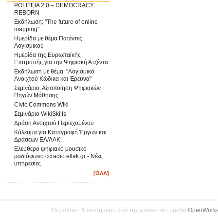
POLITEIA 2.0 – DEMOCRACY
REBORN
Εκδήλωση: "The future of online
mapping"
Ημερίδα με θέμα Πατέντες
Λογισμικού
Ημερίδα της Ευρωπαϊκής
Επιτροπής για την Ψηφιακή Ατζέντα
Εκδήλωση με θέμα: "Λογισμικό
Ανοιχτού Κώδικα και Έρευνα"
Σεμινάριο: Αξιοποίηση Ψηφιακών
Πηγών Μάθησης
Civic Commons Wiki
Σεμινάριο WikiSkills
Δράση Ανοιχτού Περιεχομένου
Κάλεσμα για Καταγραφή Έργων και
Δράσεων ΕΛ/ΛΑΚ
Ελεύθερο ψηφιακό μουσικό
ραδιόφωνο ccradio.ellak.gr - Νέες
υπηρεσίες
[ΟΛΑ]
Υλοποίηση & συντήρηση από την ερευνητική ομάδα
OpenWork