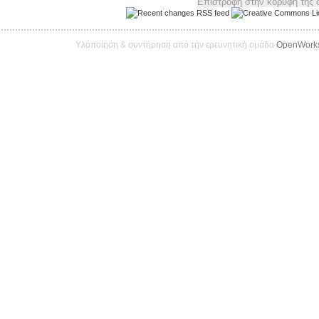
Υλοποίηση & συντήρηση από την ερευνητική ομάδα
OpenWork