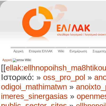
Αρχική
Εταιρεία ΕΛΛΑΚ
Wiki
Ενημέρωση
Συμμετέ
Αρχική
Wiki
[[
ellak:ellhnopoihsh_ma8htikou_
Ιστορικό:
»
oss_pro_pol
»
ano
odigoi_mathimatwn
»
anoixto_
imeres_sinergasias
»
openme
public_sector_sites
»
ellhnopo