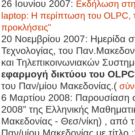
26 Ιουνίου 2007:
Εκδήλωση στην
laptop: Η περίπτωση του OLPC, τ
προκλήσεις"
20 Νοεμβρίου 2007: Ημερίδα σ
Τεχνολογίας, του Παν.Μακεδον
και Τηλεπικοινωνιακών Συστημά
εφαρμογή δικτύου του OLPC
του Παν/μίου Μακεδονίας.(
σύνδ
6 Μαρτίου 2008: Παρουσίαση 
2008” της Ελληνικής Μαθηματι
Μακεδονίας - Θεσ/νίκη) , από
Παν/μίου Μακεδονίας με τίτλο :