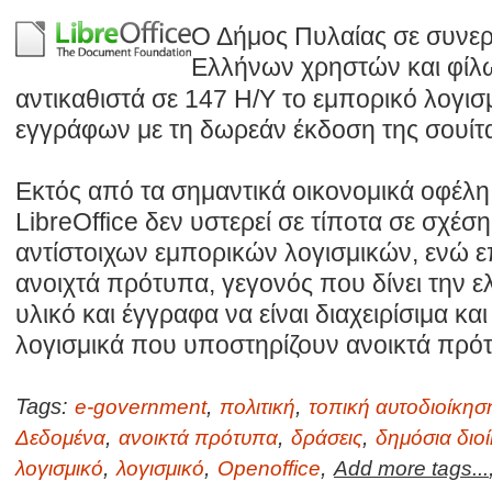
Ο Δήμος Πυλαίας σε συνε
Ελλήνων χρηστών και φίλ
αντικαθιστά σε 147 Η/Υ το εμπορικό λογισμ
εγγράφων με τη δωρεάν έκδοση της σουίτας
Εκτός από τα σημαντικά οικονομικά οφέλη 
LibreOffice δεν υστερεί σε τίποτα σε σχέση
αντίστοιχων εμπορικών λογισμικών, ενώ ε
ανοιχτά πρότυπα, γεγονός που δίνει την 
υλικό και έγγραφα να είναι διαχειρίσιμα κα
λογισμικά που υποστηρίζουν ανοικτά πρό
Tags:
,
,
e-government
πολιτική
τοπική αυτοδιοίκησ
,
,
,
Δεδομένα
ανοικτά πρότυπα
δράσεις
δημόσια διο
,
,
,
λογισμικό
λογισμικό
Openoffice
Add more tags...