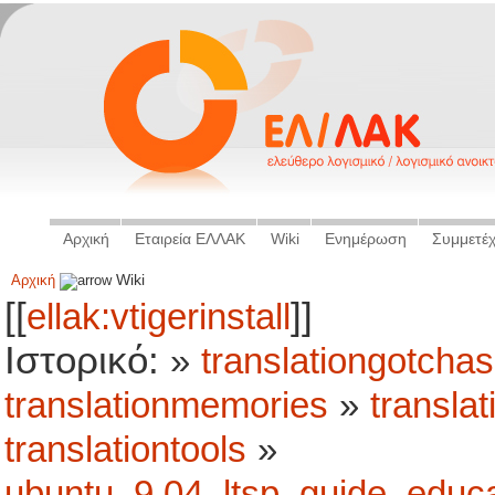
Αρχική
Εταιρεία ΕΛΛΑΚ
Wiki
Ενημέρωση
Συμμετέ
Αρχική
Wiki
[[
]]
ellak:vtigerinstall
Ιστορικό:
»
translationgotchas
translationmemories
»
translat
translationtools
»
ubuntu_9.04_ltsp_guide_educa