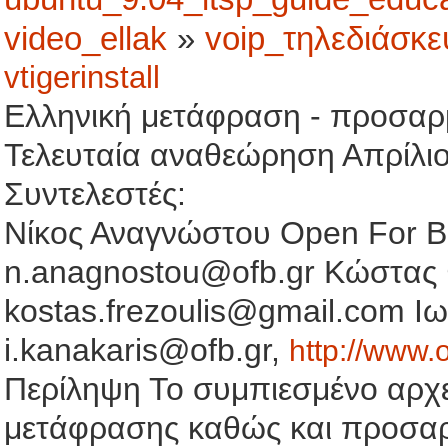
video_ellak
»
voip_τηλεδιάσκ
vtigerinstall
Ελληνική μετάφραση - προσα
Τελευταία αναθεώρηση Απρίλιος
Συντελεστές:
Νίκος Αναγνώστου Open For B
n.anagnostou@ofb.gr Κώστας 
kostas.frezoulis@gmail.com Ι
i.kanakaris@ofb.gr,
http://www.o
Περίληψη Το συμπιεσμένο αρχείο
μετάφρασης καθώς και προσαρμ