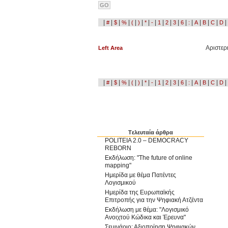
|
|
|
|
|
|
|
|
|
|
|
|
|
|
|
|
|
#
$
%
(
)
*
-
1
2
3
6
:
A
B
C
D
Αριστερ
Left Area
|
|
|
|
|
|
|
|
|
|
|
|
|
|
|
|
|
#
$
%
(
)
*
-
1
2
3
6
:
A
B
C
D
Tελευταία άρθρα
POLITEIA 2.0 – DEMOCRACY
REBORN
Εκδήλωση: "The future of online
mapping"
Ημερίδα με θέμα Πατέντες
Λογισμικού
Ημερίδα της Ευρωπαϊκής
Επιτροπής για την Ψηφιακή Ατζέντα
Εκδήλωση με θέμα: "Λογισμικό
Ανοιχτού Κώδικα και Έρευνα"
Σεμινάριο: Αξιοποίηση Ψηφιακών