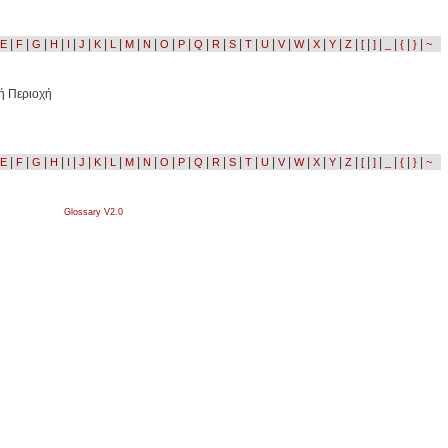
|
|
|
|
|
|
|
|
|
|
|
|
|
|
|
|
|
|
|
|
|
|
|
|
|
|
|
E
F
G
H
I
J
K
L
M
N
O
P
Q
R
S
T
U
V
W
X
Y
Z
[
]
_
{
}
~
ή Περιοχή
|
|
|
|
|
|
|
|
|
|
|
|
|
|
|
|
|
|
|
|
|
|
|
|
|
|
|
E
F
G
H
I
J
K
L
M
N
O
P
Q
R
S
T
U
V
W
X
Y
Z
[
]
_
{
}
~
Glossary V2.0