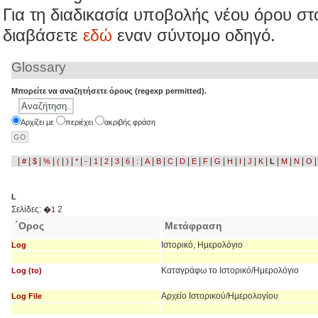
Για τη διαδικασία υποβολής νέου όρου σ
διαβάσετε
εναν σύντομο οδηγό.
εδώ
Glossary
Μπορείτε να αναζητήσετε όρους (regexp permitted).
Aρχίζει με
περιέχει
ακριβής φράση
|
|
|
|
|
|
|
|
|
|
|
|
|
|
|
|
|
|
|
|
|
|
|
|
|
|
|
#
$
%
(
)
*
-
1
2
3
6
:
A
B
C
D
E
F
G
H
I
J
K
L
M
N
O
L
Σελίδες:
2
�
1
΄Ορος
Μετάφραση
Ιστορικό, Ημερολόγιο
Log
Καταγράφω το Ιστορικό/Ημερολόγιο
Log (to)
Αρχείο Ιστορικού/Ημερολογίου
Log File