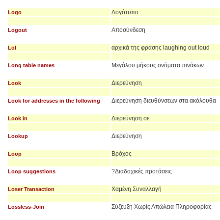
Λογότυπο
Logo
Αποσύνδεση
Logout
αρχικά της φράσης laughing out loud
Lol
Μεγάλου μήκους ονόματα πινάκων
Long table names
Διερεύνηση
Look
Διερεύνηση διευθύνσεων στα ακόλουθα
Look for addresses in the following
Διερεύνηση σε
Look in
Διερεύνηση
Lookup
Βρόχος
Loop
?Διαδοχικές προτάσεις
Loop suggestions
Χαμένη Συναλλαγή
Loser Transaction
Σύζευξη Χωρίς Απώλεια Πληροφορίας
Lossless-Join