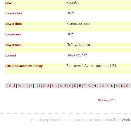
Χαμηλή
Low
Πεζά
Lower case
Κατώτερο όριο
Lower limit
Πεζά
Lowercase
Πεζά γράμματα
Lowercase
Πολύ χαμηλή
Lowest
Στρατηγική Αντικατάστασης LRU
LRU Replacement Policy
|
|
|
|
|
|
|
|
|
|
|
|
|
|
|
|
|
|
|
|
|
|
|
|
|
|
|
#
$
%
(
)
*
-
1
2
3
6
:
A
B
C
D
E
F
G
H
I
J
K
L
M
N
O
Glossary V2.0
Υλοποίηση & συντήρηση από την ερευνητική ομάδα
OpenWork