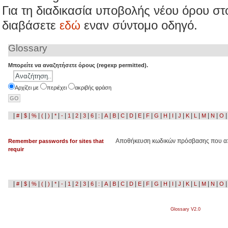
Για τη διαδικασία υποβολής νέου όρου σ
διαβάσετε
εναν σύντομο οδηγό.
εδώ
Glossary
Μπορείτε να αναζητήσετε όρους (regexp permitted).
Aρχίζει με
περιέχει
ακριβής φράση
|
|
|
|
|
|
|
|
|
|
|
|
|
|
|
|
|
|
|
|
|
|
|
|
|
|
|
#
$
%
(
)
*
-
1
2
3
6
:
A
B
C
D
E
F
G
H
I
J
K
L
M
N
O
Αποθήκευση κωδικών πρόσβασης που απα
Remember passwords for sites that
requir
|
|
|
|
|
|
|
|
|
|
|
|
|
|
|
|
|
|
|
|
|
|
|
|
|
|
|
#
$
%
(
)
*
-
1
2
3
6
:
A
B
C
D
E
F
G
H
I
J
K
L
M
N
O
Glossary V2.0