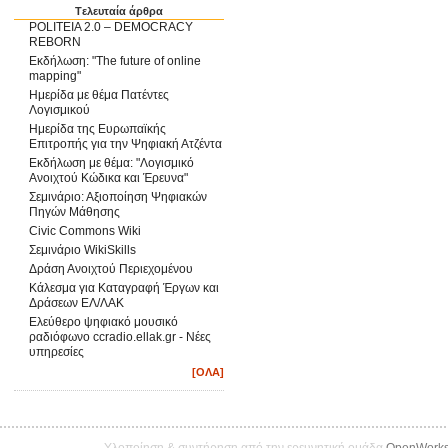
Tελευταία άρθρα
POLITEIA 2.0 – DEMOCRACY
REBORN
Εκδήλωση: "The future of online
mapping"
Ημερίδα με θέμα Πατέντες
Λογισμικού
Ημερίδα της Ευρωπαϊκής
Επιτροπής για την Ψηφιακή Ατζέντα
Εκδήλωση με θέμα: "Λογισμικό
Ανοιχτού Κώδικα και Έρευνα"
Σεμινάριο: Αξιοποίηση Ψηφιακών
Πηγών Μάθησης
Civic Commons Wiki
Σεμινάριο WikiSkills
Δράση Ανοιχτού Περιεχομένου
Κάλεσμα για Καταγραφή Έργων και
Δράσεων ΕΛ/ΛΑΚ
Ελεύθερο ψηφιακό μουσικό
ραδιόφωνο ccradio.ellak.gr - Νέες
υπηρεσίες
[ΟΛΑ]