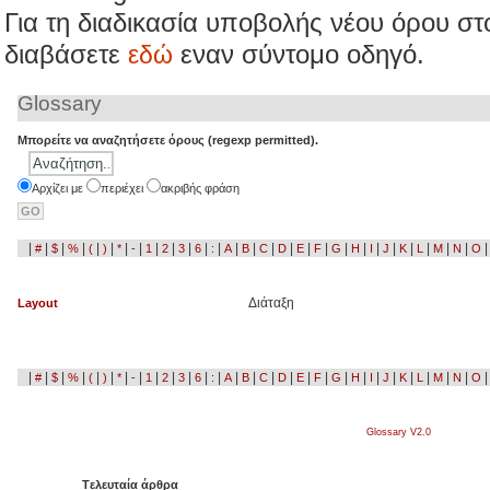
Για τη διαδικασία υποβολής νέου όρου σ
διαβάσετε
εναν σύντομο οδηγό.
εδώ
Glossary
Μπορείτε να αναζητήσετε όρους (regexp permitted).
Aρχίζει με
περιέχει
ακριβής φράση
|
|
|
|
|
|
|
|
|
|
|
|
|
|
|
|
|
|
|
|
|
|
|
|
|
|
|
#
$
%
(
)
*
-
1
2
3
6
:
A
B
C
D
E
F
G
H
I
J
K
L
M
N
O
Διάταξη
Layout
|
|
|
|
|
|
|
|
|
|
|
|
|
|
|
|
|
|
|
|
|
|
|
|
|
|
|
#
$
%
(
)
*
-
1
2
3
6
:
A
B
C
D
E
F
G
H
I
J
K
L
M
N
O
Glossary V2.0
Tελευταία άρθρα