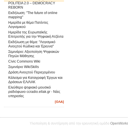
POLITEIA 2.0 – DEMOCRACY
REBORN
Εκδήλωση: "The future of online
mapping"
Ημερίδα με θέμα Πατέντες
Λογισμικού
Ημερίδα της Ευρωπαϊκής
Επιτροπής για την Ψηφιακή Ατζέντα
Εκδήλωση με θέμα: "Λογισμικό
Ανοιχτού Κώδικα και Έρευνα"
Σεμινάριο: Αξιοποίηση Ψηφιακών
Πηγών Μάθησης
Civic Commons Wiki
Σεμινάριο WikiSkills
Δράση Ανοιχτού Περιεχομένου
Κάλεσμα για Καταγραφή Έργων και
Δράσεων ΕΛ/ΛΑΚ
Ελεύθερο ψηφιακό μουσικό
ραδιόφωνο ccradio.ellak.gr - Νέες
υπηρεσίες
[ΟΛΑ]
Υλοποίηση & συντήρηση από την ερευνητική ομάδα
OpenWork