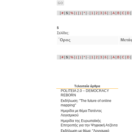
|
|
|
|
|
|
|
|
|
|
|
|
|
|
|
|
|
#
$
%
(
)
*
-
1
2
3
6
:
A
B
C
D
$
Σελίδες:
΄Ορος
Μετά
|
|
|
|
|
|
|
|
|
|
|
|
|
|
|
|
|
#
$
%
(
)
*
-
1
2
3
6
:
A
B
C
D
Tελευταία άρθρα
POLITEIA 2.0 – DEMOCRACY
REBORN
Εκδήλωση: "The future of online
mapping"
Ημερίδα με θέμα Πατέντες
Λογισμικού
Ημερίδα της Ευρωπαϊκής
Επιτροπής για την Ψηφιακή Ατζέντα
Εκδήλωση με θέμα: "Λογισμικό