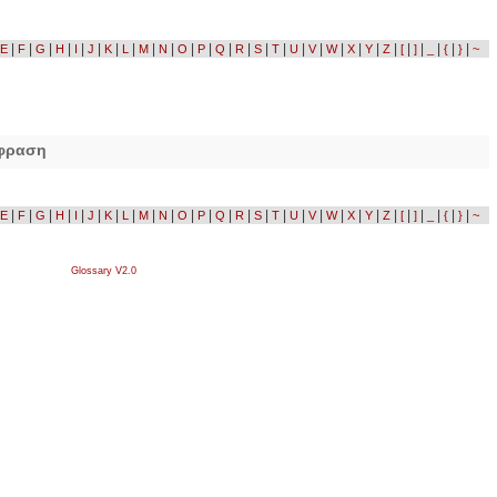
|
|
|
|
|
|
|
|
|
|
|
|
|
|
|
|
|
|
|
|
|
|
|
|
|
|
|
E
F
G
H
I
J
K
L
M
N
O
P
Q
R
S
T
U
V
W
X
Y
Z
[
]
_
{
}
~
φραση
|
|
|
|
|
|
|
|
|
|
|
|
|
|
|
|
|
|
|
|
|
|
|
|
|
|
|
E
F
G
H
I
J
K
L
M
N
O
P
Q
R
S
T
U
V
W
X
Y
Z
[
]
_
{
}
~
Glossary V2.0