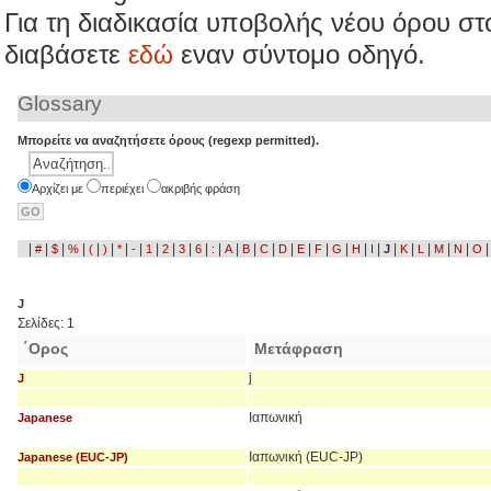
Για τη διαδικασία υποβολής νέου όρου σ
διαβάσετε
εναν σύντομο οδηγό.
εδώ
Glossary
Μπορείτε να αναζητήσετε όρους (regexp permitted).
Aρχίζει με
περιέχει
ακριβής φράση
|
|
|
|
|
|
|
|
|
|
|
|
|
|
|
|
|
|
|
|
|
|
|
|
|
|
|
#
$
%
(
)
*
-
1
2
3
6
:
A
B
C
D
E
F
G
H
I
J
K
L
M
N
O
J
Σελίδες: 1
΄Ορος
Μετάφραση
j
J
Ιαπωνική
Japanese
Ιαπωνική (EUC-JP)
Japanese (EUC-JP)