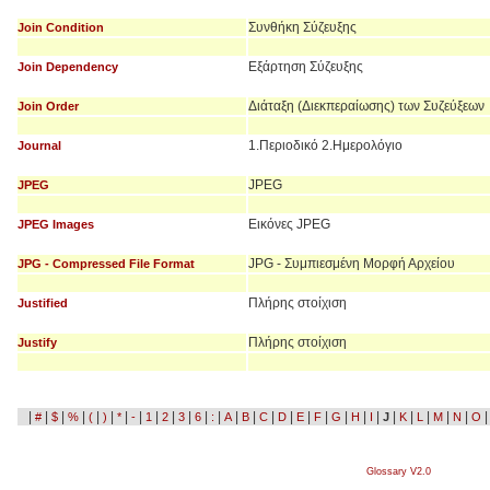
Συνθήκη Σύζευξης
Join Condition
Εξάρτηση Σύζευξης
Join Dependency
Διάταξη (Διεκπεραίωσης) των Συζεύξεων
Join Order
1.Περιοδικό 2.Ημερολόγιο
Journal
JPEG
JPEG
Εικόνες JPEG
JPEG Images
JPG - Συμπιεσμένη Μορφή Αρχείου
JPG - Compressed File Format
Πλήρης στοίχιση
Justified
Πλήρης στοίχιση
Justify
|
|
|
|
|
|
|
|
|
|
|
|
|
|
|
|
|
|
|
|
|
|
|
|
|
|
|
#
$
%
(
)
*
-
1
2
3
6
:
A
B
C
D
E
F
G
H
I
J
K
L
M
N
O
Glossary V2.0