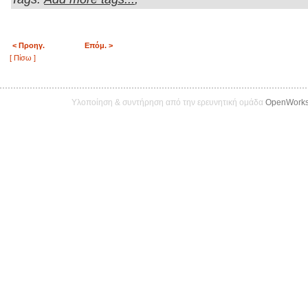
< Προηγ.
Επόμ. >
[ Πίσω ]
Υλοποίηση & συντήρηση από την ερευνητική ομάδα
OpenWork