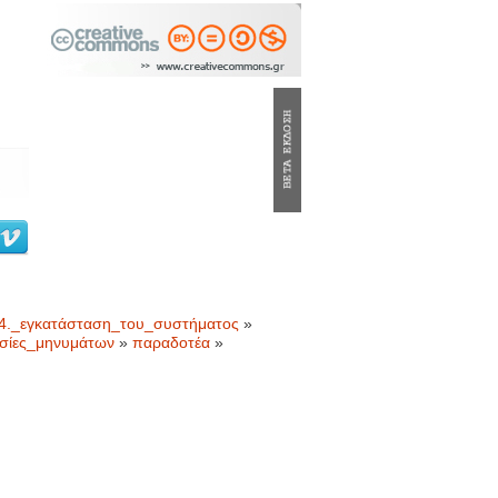
4._εγκατάσταση_του_συστήματος
»
εσίες_μηνυμάτων
»
παραδοτέα
»