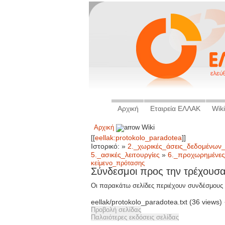
Αρχική
Εταιρεία ΕΛΛΑΚ
Wiki
Αρχική
Wiki
[[
]]
eellak:protokolo_paradotea
Ιστορικό:
»
2._χωρικές_άσεις_δεδομένων_
5._ασικές_λειτουργίες
»
6._προχωρημένες_
κείμενο_πρότασης
Σύνδεσμοι προς την τρέχουσα
Οι παρακάτω σελίδες περιέχουν συνδέσμους 
eellak/protokolo_paradotea.txt (36 views