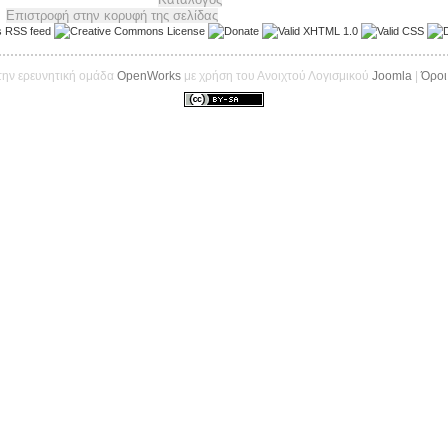
την ερευνητική ομάδα
OpenWorks
με χρήση του Ανοιχτού Λογισμικού
Joomla
|
Όροι