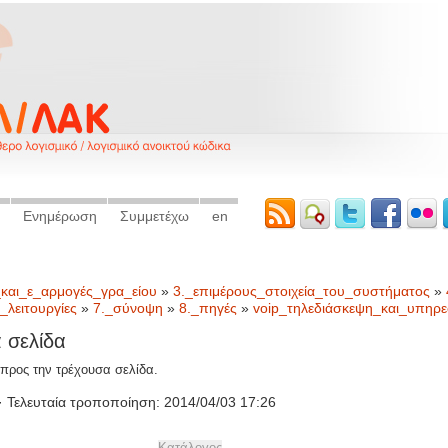
Ενημέρωση
Συμμετέχω
en
και_ε_αρμογές_γρα_είου
»
3._επιμέρους_στοιχεία_του_συστήματος
»
λειτουργίες
»
7._σύνοψη
»
8._πηγές
»
voip_τηλεδιάσκεψη_και_υπηρ
 σελίδα
προς την τρέχουσα σελίδα.
) · Τελευταία τροποποίηση: 2014/04/03 17:26