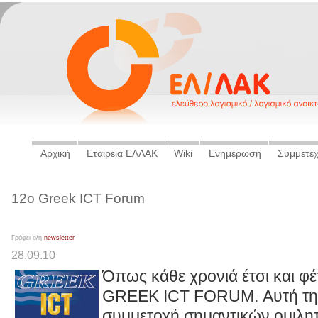
Αρχική
Εταιρεία ΕΛΛΑΚ
Wiki
Ενημέρωση
Συμμετέ
12o Greek ICT Forum
Γράφει ο/η
newsletter
28.09.10
Όπως κάθε χρονιά έτσι και φέ
GREEK ICT FORUM. Αυτή την
συμμετοχή σημαντικών ομιλητ