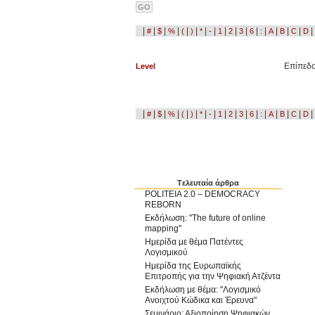
|
|
|
|
|
|
|
|
|
|
|
|
|
|
|
|
|
#
$
%
(
)
*
-
1
2
3
6
:
A
B
C
D
Επίπεδ
Level
|
|
|
|
|
|
|
|
|
|
|
|
|
|
|
|
|
#
$
%
(
)
*
-
1
2
3
6
:
A
B
C
D
Tελευταία άρθρα
POLITEIA 2.0 – DEMOCRACY
REBORN
Εκδήλωση: "The future of online
mapping"
Ημερίδα με θέμα Πατέντες
Λογισμικού
Ημερίδα της Ευρωπαϊκής
Επιτροπής για την Ψηφιακή Ατζέντα
Εκδήλωση με θέμα: "Λογισμικό
Ανοιχτού Κώδικα και Έρευνα"
Σεμινάριο: Αξιοποίηση Ψηφιακών