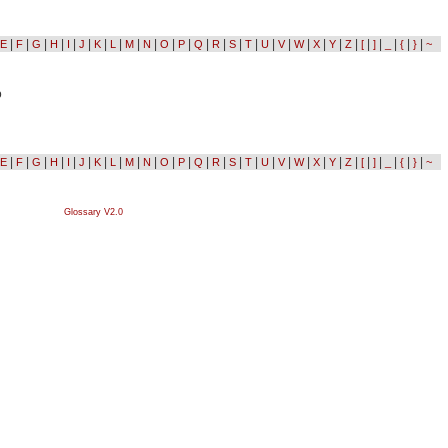
|
|
|
|
|
|
|
|
|
|
|
|
|
|
|
|
|
|
|
|
|
|
|
|
|
|
|
E
F
G
H
I
J
K
L
M
N
O
P
Q
R
S
T
U
V
W
X
Y
Z
[
]
_
{
}
~
ο
|
|
|
|
|
|
|
|
|
|
|
|
|
|
|
|
|
|
|
|
|
|
|
|
|
|
|
E
F
G
H
I
J
K
L
M
N
O
P
Q
R
S
T
U
V
W
X
Y
Z
[
]
_
{
}
~
Glossary V2.0